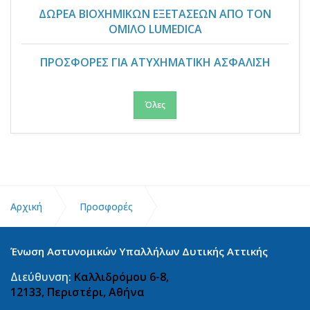
ΔΩΡΕΑ ΒΙΟΧΗΜΙΚΩΝ ΕΞΕΤΑΣΕΩΝ ΑΠΟ ΤΟΝ
ΟΜΙΛΟ LUMEDICA
ΠΡΟΣΦΟΡΕΣ ΓΙΑ ΑΤΥΧΗΜΑΤΙΚΗ ΑΣΦΑΛΙΣΗ
Όλες
Αρχική
Προσφορές
Πρόγραμμα προνομίων και επιβράβευσης για άνοιγμα
Ένωση Αστυνομικών Υπαλλήλων Δυτικής Αττικής
ή μεταφορά λογαριασμού μισθοδοσίας στην Eurobank.
Διεύθυνση:
Καλλιδρόμου 6-8,
12133, Περιστέρι, Αθήνα